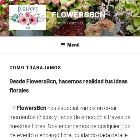
Ir
al
FLOWERSBCN
contenido
Yolanda González – 677469590
Menú
COMO TRABAJAMOS
Desde FlowersBcn, hacemos realidad tus ideas
florales
.
En
FlowersBcn
nos especializamos en crear
momentos únicos y llenos de emoción a través de
nuestras flores. Nos encargamos de cualquier tipo
de evento o encargo floral, cuidando cada detalle